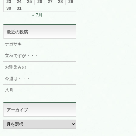
23
24
25
26
27
28
29
30
31
« 7月
最近の投稿
ナガサキ
立秋ですが・・・
お馴染みの
今週は・・・
八月
アーカイブ
ア
ー
カ