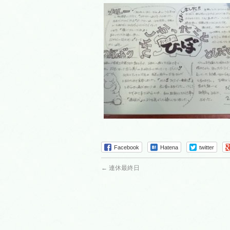
Facebook
Hatena
twitter
←
連休最終日