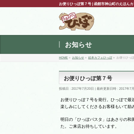
お便りひっぽ第７号 | 函館市神山町のえほん
お知らせ
HOME
»
お知らせ
»
絵本カフェひっぽ
»
お便りひっ
お便りひっぽ第７号
投稿日 : 2017年7月20日
最終更新日時 : 2017年7
お便りひっぽ７号を発行。ひっぽで最
楽しみにしてくださるお客様もいて励
明日の「ひっぽパスタ」はあさりの和
た。ご来店お待ちしています。