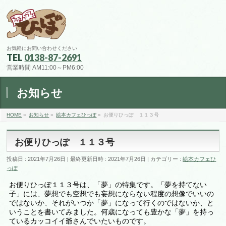
お気軽にお問い合わせください
TEL
0138-87-2691
営業時間 AM11:00～PM6:00
お知らせ
HOME
»
お知らせ
»
絵本カフェひっぽ
»
お便りひっぽ １１３号
お便りひっぽ １１３号
投稿日 : 2021年7月26日
最終更新日時 : 2021年7月26日
カテゴリー :
絵本カフェひ
っぽ
お便りひっぽ１１３号は、「夢」の特集です。「夢を持てない
子」には、夢想でも空想でも妄想にならない程度の想像でいいの
ではないか、それがいつか「夢」になって行くのではないか、と
いうことを書いてみました。何歳になっても豊かな「夢」を持っ
ているカッコイイ爺さんでいたいものです。