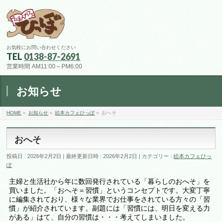
お気軽にお問い合わせください
TEL
0138-87-2691
営業時間 AM11:00～PM6:00
お知らせ
HOME
»
お知らせ
»
絵本カフェひっぽ
»
おへそ
おへそ
投稿日 : 2026年2月2日
最終更新日時 : 2026年2月2日
カテゴリー :
絵本カフェひっ
ぽ
主婦と生活社から年に数回発行されている「暮らしのおへそ」を
買いました。「おへそ＝習慣」というコンセプトです。大変丁寧
に編集されており、様々な業界でお仕事をされている方々の「習
慣」が紹介されています。副題には「習慣には、明日を変える力
がある」はて、自分の習慣は・・・考えてしまいました。