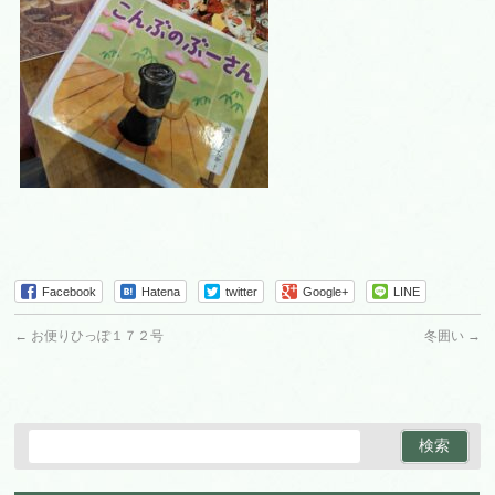
Facebook
Hatena
twitter
Google+
LINE
←
お便りひっぽ１７２号
冬囲い
→