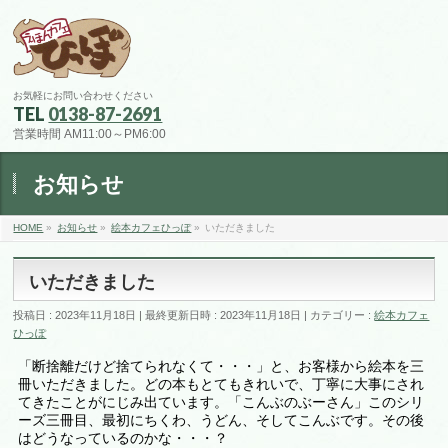
お気軽にお問い合わせください
TEL
0138-87-2691
営業時間 AM11:00～PM6:00
お知らせ
HOME
»
お知らせ
»
絵本カフェひっぽ
»
いただきました
いただきました
投稿日 : 2023年11月18日
最終更新日時 : 2023年11月18日
カテゴリー :
絵本カフェ
ひっぽ
「断捨離だけど捨てられなくて・・・」と、お客様から絵本を三
冊いただきました。どの本もとてもきれいで、丁寧に大事にされ
てきたことがにじみ出ています。「こんぶのぶーさん」このシリ
ーズ三冊目、最初にちくわ、うどん、そしてこんぶです。その後
はどうなっているのかな・・・？