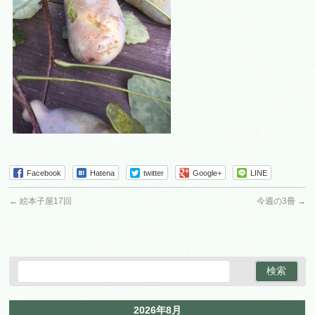
Facebook
Hatena
twitter
Google+
LINE
←
絵本子屋17回
今週の3冊
→
2026年8月